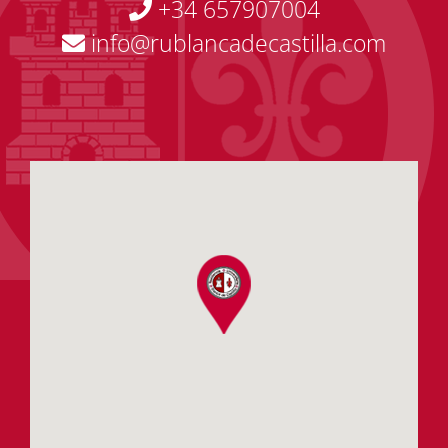
+34 657907004
info@rublancadecastilla.com